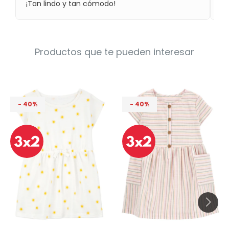
¡Tan lindo y tan cómodo!
en
Condiciones
Cuarto
del
Política
bebé
de
Privacidad
Productos que te pueden interesar
Condiciones
de
compra
40
40