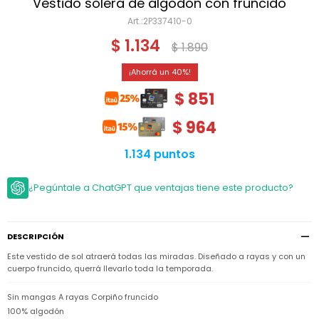
Niño
Vestido solera de algodón con fruncido
Bebé
Niña
2P337410-0
Ver
Niña
Accesorios
$
1.134
todo
$
1.890
Bebé
NIño
Bodies
Ver
Niño
40
todo
Accesorios
Niña
Camperas
$
851
y
Ver
Calzado
Chalecos
Bodies
Accesorios
todo
$
964
Niño
Pantalones
Camperas
Camperas
OUTLET
y
y
Accesorios
1.134 puntos
Chalecos
Chalecos
Sets
Camperas
Club
¿Pegúntale a ChatGPT que ventajas tiene este producto?
Pantalones
Pantalones
y
Trajes
Carter's
Chalecos
de
baño
Sets
Sets
Pantalones
Carter's
Remeras
DESCRIPCIÓN
Trajes
Trajes
Tips
y
de
de
Sets
Este vestido de sol atraerá todas las miradas. Diseñado a rayas y con un
camisas
baño
baño
cuerpo fruncido, querrá llevarlo toda la temporada.
Trajes
Vestidos
Remeras
Remeras
de
y
y
baño
Sin mangas A rayas Corpiño fruncido
camisas
camisas
Enteritos
100% algodón