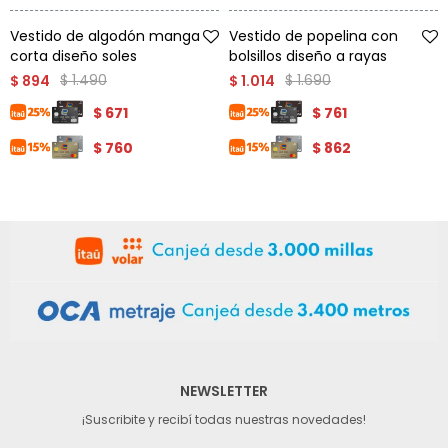
Talle
Talle
Vestido de algodón manga
Vestido de popelina con
corta diseño soles
bolsillos diseño a rayas
$
1.490
$
1.690
$
894
$
1.014
$
671
$
761
$
760
$
862
NEWSLETTER
¡Suscribite y recibí todas nuestras novedades!