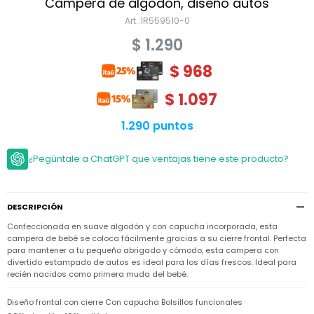
Niño
Campera de algodón, diseño autos
Bebé
Niña
1R559510-0
Ver
Niña
Accesorios
$
1.290
todo
Bebé
NIño
Bodies
$
968
Ver
Niño
todo
Accesorios
Niña
Camperas
$
1.097
y
Ver
Calzado
Chalecos
Bodies
Accesorios
todo
1.290 puntos
Niño
Pantalones
Camperas
Camperas
OUTLET
y
y
Accesorios
¿Pegúntale a ChatGPT que ventajas tiene este producto?
Chalecos
Chalecos
Sets
Camperas
Club
Pantalones
Pantalones
y
Trajes
Carter's
Chalecos
de
baño
DESCRIPCIÓN
Sets
Sets
Pantalones
Confeccionada en suave algodón y con capucha incorporada, esta
Carter's
Remeras
Trajes
Trajes
campera de bebé se coloca fácilmente gracias a su cierre frontal. Perfecta
Tips
y
de
de
Sets
para mantener a tu pequeño abrigado y cómodo, esta campera con
camisas
baño
baño
divertido estampado de autos es ideal para los días frescos. Ideal para
Trajes
recién nacidos como primera muda del bebé.
Vestidos
Remeras
Remeras
de
y
y
baño
Diseño frontal con cierre Con capucha Bolsillos funcionales
camisas
camisas
Enteritos