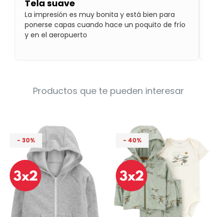
Tela suave
¡
Condiciones
Cuarto
La impresión es muy bonita y está bien para
Es
del
Política
ponerse capas cuando hace un poquito de frío
be
bebé
de
y en el aeropuerto
ab
Privacidad
ce
Condiciones
de
compra
Productos que te pueden interesar
30
40