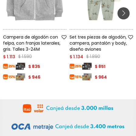
Talle
Talle
Campera de algodón con
Set tres piezas de algodón,
felpa, con franjas laterales,
campera, pantalón y body,
gris. Talles 3-24M
diseño aviones
$
1.590
$
1.890
$
1.113
$
1.134
$
835
$
851
$
946
$
964