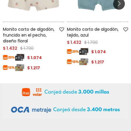
Condiciones
Cuarto
del
Política
bebé
de
Privacidad
Talle
Talle
Monito corto de algodón,
Monito corto de algodón,
Condiciones
fruncido en el pecho,
tejido, azul
de
diseño floral
$
1.790
$
1.432
compra
$
1.790
$
1.432
$
1.074
$
1.074
$
1.217
$
1.217