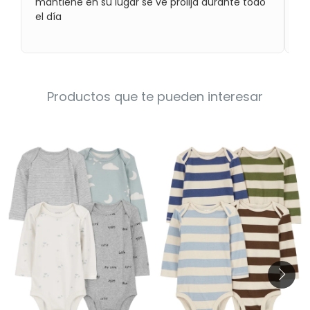
mantiene en su lugar se ve prolija durante todo
co
Condiciones
el día
Cuarto
del
Política
bebé
de
Privacidad
Condiciones
de
Productos que te pueden interesar
compra