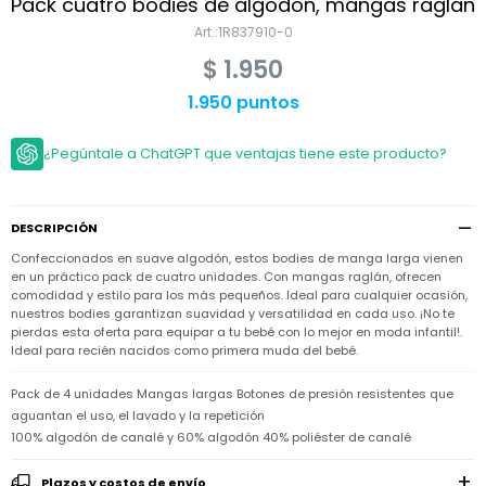
Niño
Pack cuatro bodies de algodón, mangas raglán
Bebé
Niña
1R837910-0
Ver
Niña
Accesorios
$
1.950
todo
Bebé
NIño
Bodies
1.950 puntos
Ver
Niño
todo
Accesorios
Niña
Camperas
¿Pegúntale a ChatGPT que ventajas tiene este producto?
y
Ver
Calzado
Chalecos
Bodies
Accesorios
todo
Niño
Pantalones
Camperas
Camperas
OUTLET
DESCRIPCIÓN
y
y
Accesorios
Chalecos
Chalecos
Sets
Confeccionados en suave algodón, estos bodies de manga larga vienen
Camperas
Club
en un práctico pack de cuatro unidades. Con mangas raglán, ofrecen
Pantalones
Pantalones
y
Trajes
comodidad y estilo para los más pequeños. Ideal para cualquier ocasión,
Carter's
Chalecos
de
nuestros bodies garantizan suavidad y versatilidad en cada uso. ¡No te
baño
Sets
Sets
pierdas esta oferta para equipar a tu bebé con lo mejor en moda infantil!.
Pantalones
Ideal para recién nacidos como primera muda del bebé.
Carter's
Remeras
Trajes
Trajes
Tips
y
de
de
Sets
camisas
Pack de 4 unidades Mangas largas Botones de presión resistentes que
baño
baño
aguantan el uso, el lavado y la repetición
Trajes
Vestidos
Remeras
Remeras
de
100% algodón de canalé y 60% algodón 40% poliéster de canalé
y
y
baño
camisas
camisas
Enteritos
Plazos y costos de envío