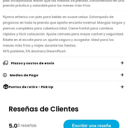
pies incorporados evitan que las medias se pierdan, convirtiéndolo en una
Remeras
Ver
prenda práctica y adorable para los meses más fríos.
Shorts
Vestidos
y
Empresa
Pijamas
todo
camisas
Skip
Enteritos
Enteritos
Shorts
Hop
Pijama enterizo con pies para bebés en suave velour. Estampado de
Contacto
Shorts
Compra
y
pingüinos en toda la prenda que aporta encanto invernal. Mangas largas y
Polleras
Pijamas
Pijamas
Baño
piernas completas para cobertura total. Cierre frontal para cambios
Nuestras
Enteritos
del
Tiendas
Cómo
rápidos y fácil colocación. Ajuste cómodo para mayor confort y seguridad.
Calzado
bebé
Calzado
Ropa
comprar
Ribete en el escote para un ajuste seguro y acogedor. Ideal para los
interior
Pijamas
Trabaja
Buzos
meses más fríos y viajes durante las fiestas.
Paseo
Buzos
con
Guía
y
del
y
Shorts
Ropa
95% poliéster, 5% elastano DreamPlush.
nosotros
de
sacos
bebé
sacos
y
interior
talles
Polleras
Relaciones
Plazos y costos de envío
Bolsos
Calzado
con
Envíos
maternales
Calzado
inversionistas
y
cambios
Medios de Pago
Buzos
Mochilas
Buzos
y
Carter
y
y
sacos
´s
Club
Puntos de retiro - Pick Up
valijas
sacos
inc
Carter's
Uruguay
Alimentación
Socios
del
internacionales
Gift
Reseñas de Clientes
bebé
Card
Ciber
Juegos
Junio
Promociones
y
2026
Bases
5.0
3 reseñas
Escribir una reseña
juguetes
y