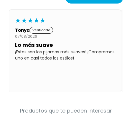
Condiciones
Cuarto
del
Política
bebé
★★★★★
de
Privacidad
Tonya
M
Verificado
Condiciones
07/08/2026
07
de
compra
Lo más suave
L
¡Estos son los pijamas más suaves! ¡Compramos
Ca
uno en casi todos los estilos!
mu
Productos que te pueden interesar