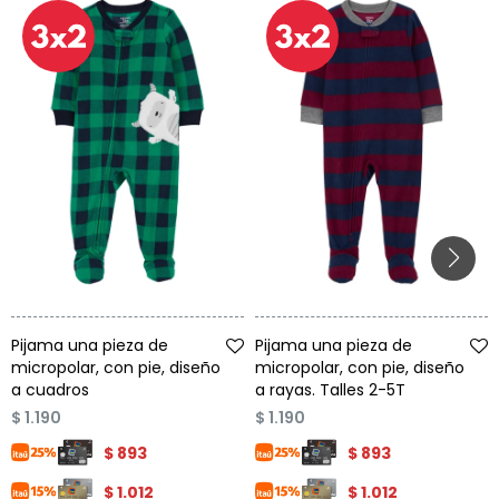
Talle
Talle
Pijama una pieza de
Pijama una pieza de
micropolar, con pie, diseño
micropolar, con pie, diseño
a cuadros
a rayas. Talles 2-5T
$
1.190
$
1.190
$
893
$
893
$
1.012
$
1.012