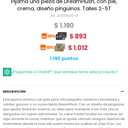
Niño
Pijama una pieza de DreamPlush, con pie,
Bebé
Niña
crema, diseño pingüinos. Talles 2-5T
Ver
Niña
2U056310-0
Accesorios
todo
Bebé
$
1.190
NIño
Bodies
Ver
Niño
todo
$
893
Accesorios
Niña
Camperas
y
Ver
Calzado
Chalecos
$
1.012
Bodies
Accesorios
todo
Niño
Pantalones
Camperas
Camperas
1.190 puntos
OUTLET
y
y
Accesorios
Chalecos
Chalecos
Sets
Camperas
¿Pegúntale a ChatGPT que ventajas tiene este producto?
Club
Pantalones
Pantalones
y
Trajes
Carter's
Chalecos
de
baño
Sets
Sets
Pantalones
DESCRIPCIÓN
Carter's
Remeras
Trajes
Trajes
Tips
y
Este pijama enterizo con pies para niño pequeño combina comodidad y
de
de
Sets
camisas
calidez gracias a su suave tejido DreamPlush. Con un diseño de pingüinos
baño
baño
que aporta diversión invernal, es ideal para mantener a los más chicos
Trajes
Vestidos
abrigados sin capas adicionales. Su cierre frontal facilita los cambios de
Remeras
Remeras
de
ropa durante la noche, mientras que el ajuste cómodo asegura libertad de
y
y
baño
camisas
camisas
Enteritos
movimiento desde la hora del cuento hasta los sueños en días fríos. Los