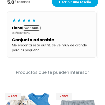
5.0
2 reseñas
Escribir una reseña
Condiciones
Cuarto
del
Política
bebé
de
Privacidad
★★★★★
Condiciones
Liana
D
Verificado
de
08/08/2026
03
compra
Conjunto adorable
P
Me encanta este outfit. Se ve muy de grande
Lo
para tu pequeño.
bu
Productos que te pueden interesar
40
30