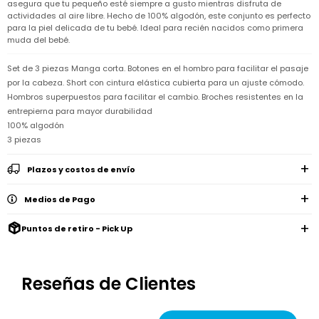
Remeras
asegura que tu pequeño esté siempre a gusto mientras disfruta de
Ver
Shorts
Vestidos
y
Empresa
Pijamas
actividades al aire libre. Hecho de 100% algodón, este conjunto es perfecto
todo
camisas
para la piel delicada de tu bebé. Ideal para recién nacidos como primera
Skip
Enteritos
Enteritos
muda del bebé.
Shorts
Hop
Contacto
Shorts
Compra
y
Polleras
Pijamas
Pijamas
Baño
Set de 3 piezas Manga corta. Botones en el hombro para facilitar el pasaje
Nuestras
Enteritos
del
Tiendas
Cómo
por la cabeza. Short con cintura elástica cubierta para un ajuste cómodo.
Calzado
bebé
Calzado
Ropa
comprar
Hombros superpuestos para facilitar el cambio. Broches resistentes en la
interior
Pijamas
Trabaja
entrepierna para mayor durabilidad
Buzos
Paseo
Buzos
con
Guía
y
del
100% algodón
y
Shorts
Ropa
nosotros
de
sacos
bebé
sacos
y
interior
3 piezas
talles
Polleras
Relaciones
Bolsos
Calzado
con
Envíos
Plazos y costos de envío
maternales
Calzado
inversionistas
y
cambios
Buzos
Mochilas
Medios de Pago
Buzos
y
Carter
y
y
sacos
´s
Club
valijas
sacos
inc
Carter's
Puntos de retiro - Pick Up
Uruguay
Alimentación
Socios
del
internacionales
Gift
bebé
Card
Reseñas de Clientes
Ciber
Juegos
Junio
Promociones
y
2026
Bases
juguetes
y