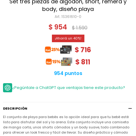
Niño
Set tres piezas de algodón, short, remera y
Bebé
Niña
body, diseño playa
Ver
Niña
1S361610-0
Accesorios
todo
Bebé
$
954
$
1.590
NIño
Bodies
Ver
Niño
todo
Accesorios
Niña
40
Camperas
y
Ver
Calzado
$
716
Chalecos
Bodies
Accesorios
todo
Niño
Pantalones
$
811
Camperas
Camperas
OUTLET
y
y
Accesorios
Chalecos
Chalecos
Sets
954 puntos
Camperas
Club
Pantalones
Pantalones
y
Trajes
Carter's
Chalecos
de
¿Pegúntale a ChatGPT que ventajas tiene este producto?
baño
Sets
Sets
Pantalones
Carter's
Remeras
Trajes
Trajes
Tips
y
de
de
Sets
DESCRIPCIÓN
camisas
baño
baño
El conjunto de playa para bebés es la opción ideal para que tu bebé esté
Trajes
Vestidos
Remeras
Remeras
de
listo para disfrutar del sol y la arena. Este conjunto incluye una camiseta
y
y
baño
de manga corta, unos shorts cómodos y un body suave, todo combinado
camisas
camisas
Enteritos
para ofrecer un look fresco y fácil de llevar. Su diseño práctico y cómodo