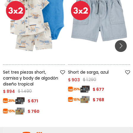
Talle
Talle
Set tres piezas short,
Short de sarga, azul
camisa y body de algodón
$
1.290
$
903
diseño tropical
$
677
$
1.490
$
894
$
768
$
671
$
760