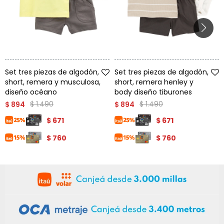
Talle
Talle
Set tres piezas de algodón,
Set tres piezas de algodón,
short, remera y musculosa,
short, remera henley y
diseño océano
body diseño tiburones
$
1.490
$
1.490
$
894
$
894
$
671
$
671
$
760
$
760