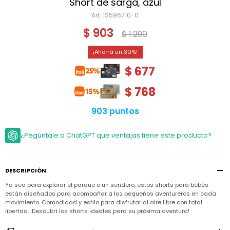
Niño
Short de sarga, azul
Bebé
Niña
1S596710-0
Ver
Niña
Accesorios
$
903
todo
$
1.290
Bebé
NIño
Bodies
Ver
Niño
30
todo
Accesorios
Niña
Camperas
$
677
y
Ver
Calzado
Chalecos
Bodies
Accesorios
todo
$
768
Niño
Pantalones
Camperas
Camperas
OUTLET
y
y
Accesorios
903 puntos
Chalecos
Chalecos
Sets
Camperas
Club
¿Pegúntale a ChatGPT que ventajas tiene este producto?
Pantalones
Pantalones
y
Trajes
Carter's
Chalecos
de
baño
Sets
Sets
Pantalones
Carter's
Remeras
DESCRIPCIÓN
Trajes
Trajes
Tips
y
de
de
Sets
Ya sea para explorar el parque o un sendero, estos shorts para bebés
camisas
baño
baño
están diseñados para acompañar a los pequeños aventureros en cada
Trajes
movimiento. Comodidad y estilo para disfrutar al aire libre con total
Vestidos
Remeras
Remeras
de
libertad. ¡Descubrí los shorts ideales para su próxima aventura!
y
y
baño
camisas
camisas
Enteritos