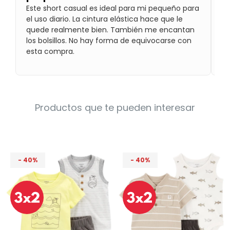
za
Condiciones
Este short casual es ideal para mi pequeño para
Cuarto
sú
el uso diario. La cintura elástica hace que le
del
Política
en
quede realmente bien. También me encantan
bebé
de
co
los bolsillos. No hay forma de equivocarse con
Privacidad
en
esta compra.
bá
Condiciones
de
compra
Productos que te pueden interesar
40
40