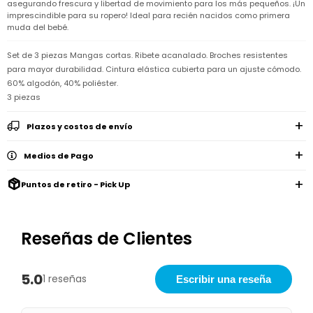
Remeras
asegurando frescura y libertad de movimiento para los más pequeños. ¡Un
Ver
Shorts
Vestidos
y
Empresa
Pijamas
imprescindible para su ropero! Ideal para recién nacidos como primera
todo
camisas
muda del bebé.
Skip
Enteritos
Enteritos
Shorts
Hop
Contacto
Shorts
Compra
y
Set de 3 piezas Mangas cortas. Ribete acanalado. Broches resistentes
Polleras
Pijamas
Pijamas
Baño
para mayor durabilidad. Cintura elástica cubierta para un ajuste cómodo.
Nuestras
Enteritos
del
Tiendas
Cómo
60% algodón, 40% poliéster.
Calzado
bebé
Calzado
Ropa
comprar
3 piezas
interior
Pijamas
Trabaja
Buzos
Paseo
Buzos
con
Guía
y
del
y
Shorts
Ropa
Plazos y costos de envío
nosotros
de
sacos
bebé
sacos
y
interior
talles
Polleras
Relaciones
Medios de Pago
Bolsos
Calzado
con
Envíos
maternales
Calzado
inversionistas
y
cambios
Puntos de retiro - Pick Up
Buzos
Mochilas
Buzos
y
Carter
y
y
sacos
´s
Club
valijas
sacos
inc
Carter's
Uruguay
Reseñas de Clientes
Alimentación
Socios
del
internacionales
Gift
bebé
Card
5.0
1 reseñas
Escribir una reseña
Ciber
Juegos
Junio
Promociones
y
2026
Bases
juguetes
y