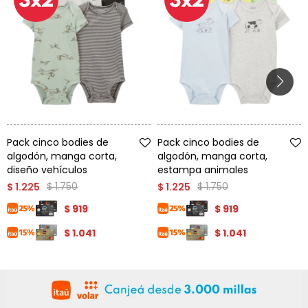
Talle
Talle
Pack cinco bodies de
Pack cinco bodies de
algodón, manga corta,
algodón, manga corta,
diseño vehículos
estampa animales
$
1.750
$
1.750
$
1.225
$
1.225
$
919
$
919
$
1.041
$
1.041