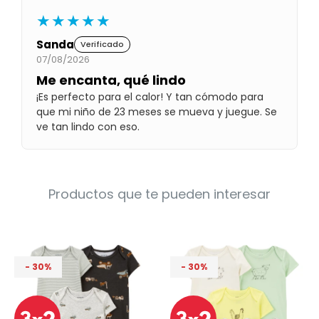
Condiciones
★★★★★
Cuarto
del
Política
bebé
Sanda
Verificado
de
Privacidad
07/08/2026
Me encanta, qué lindo
Condiciones
de
¡Es perfecto para el calor! Y tan cómodo para
compra
que mi niño de 23 meses se mueva y juegue. Se
ve tan lindo con eso.
Productos que te pueden interesar
30
30