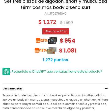
Niño
Set tres piezas de algodón, short y musculosa
Bebé
Niña
térmicos más body diseño surf
Ver
Niña
1T027610-0
Accesorios
todo
Bebé
$
1.272
$
1.590
NIño
Bodies
Ver
Niño
todo
Accesorios
Niña
20
Camperas
y
Ver
Calzado
$
954
Chalecos
Bodies
Accesorios
todo
Niño
Pantalones
$
1.081
Camperas
Camperas
OUTLET
y
y
Accesorios
Chalecos
Chalecos
Sets
1.272 puntos
Camperas
Club
Pantalones
Pantalones
y
Trajes
Carter's
Chalecos
de
¿Pegúntale a ChatGPT que ventajas tiene este producto?
baño
Sets
Sets
Pantalones
Carter's
Remeras
Trajes
Trajes
Tips
y
de
de
Sets
DESCRIPCIÓN
camisas
baño
baño
Este conjunto de tres piezas para bebé es perfecto para los días cálidos.
Trajes
Vestidos
Remeras
Remeras
de
Incluye un body sin mangas, una musculosa a rayas y un short con cintura
y
y
baño
elástica para mayor comodidad. Ideal para combinar estilo y practicidad,
camisas
camisas
Enteritos
está confeccionado en una suave mezcla de algodón y poliéster,