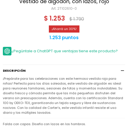
Niño
Vestido de algodón, con lazos, rojo
Bebé
Niña
2T102610-0
Ver
Niña
Accesorios
$
1.253
todo
$
1.790
Bebé
NIño
Bodies
Ver
Niño
30
todo
Accesorios
Niña
Camperas
1.253 puntos
y
Ver
Calzado
Chalecos
Bodies
Accesorios
todo
Niño
¿Pegúntale a ChatGPT que ventajas tiene este producto?
Pantalones
Camperas
Camperas
OUTLET
y
y
Accesorios
Chalecos
Chalecos
Sets
DESCRIPCIÓN
Camperas
Club
Pantalones
Pantalones
y
Trajes
Carter's
¡Prepárate para las celebraciones con este hermoso vestido rojo para
Chalecos
de
niñas! Perfecto para los días soleados, este vestido de algodón es ideal
baño
Sets
Sets
para reuniones familiares, sesiones de fotos y momentos inolvidables. Su
Pantalones
Carter's
diseño fresco y cómodo permite que las más pequeñas disfruten del
Remeras
Trajes
Trajes
verano sin preocupaciones. Además, cuenta con la certificación Standard
Tips
y
de
de
Sets
100 by OEKO-TEX, garantizando un tejido seguro y libre de sustancias
camisas
baño
baño
nocivas. Con la calidad de Carter’s, este vestido infantil resiste el uso
Trajes
diario y los múltiples lavados.
Vestidos
Remeras
Remeras
de
y
y
baño
camisas
camisas
Enteritos
Falda con capas. Diseño con lazos en los hombros.