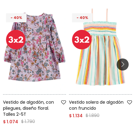
40
40
Talle
Talle
Vestido de algodón, con
Vestido solera de algodón
pliegues, diseño floral.
con fruncido
Talles 2-5T
$
1.890
$
1.134
$
1.790
$
1.074