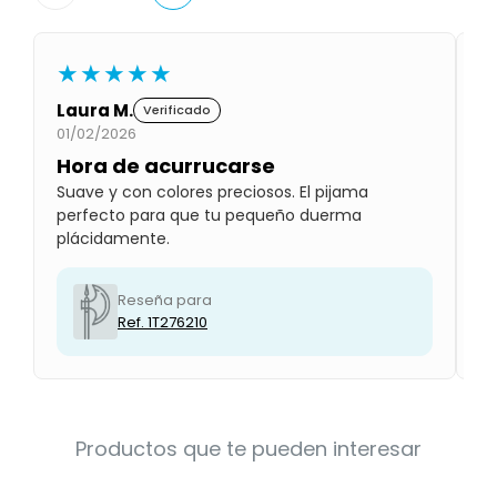
Condiciones
Cuarto
del
Política
bebé
★★★★★
de
Privacidad
Laura M.
Ju
Verificado
Condiciones
01/02/2026
01
de
compra
Hora de acurrucarse
S
Suave y con colores preciosos. El pijama
Es
perfecto para que tu pequeño duerma
re
plácidamente.
re
Reseña para
Ref. 1T276210
Productos que te pueden interesar