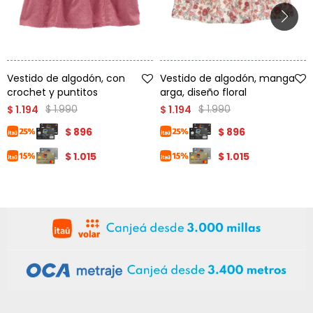
Talle
Talle
Vestido de algodón, con
Vestido de algodón, manga
crochet y puntitos
arga, diseño floral
$
1.990
$
1.990
$
1.194
$
1.194
$
896
$
896
$
1.015
$
1.015