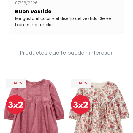
07/08/2026
10
Condiciones
Cuarto
Buen vestido
R
del
Política
bebé
Me gusta el color y el diseño del vestido. Se ve
He
de
Privacidad
bien en mi familiar.
pa
Condiciones
de
compra
Productos que te pueden interesar
40
40