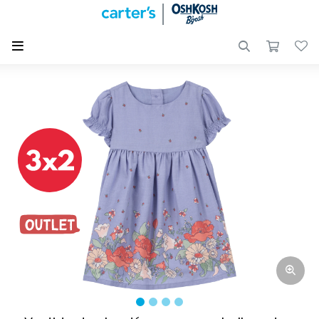

Mis
datos
Nuevos
Ingresos
Mis
direcciones
Recién
Mis
Nacido
compras
Wish
Bebé
List
Niña
Salir
Ver
Bebé
todo